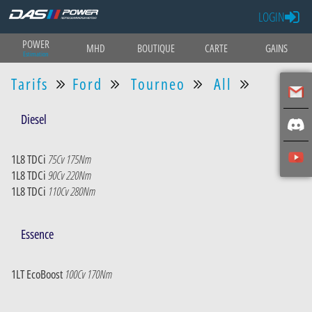
LOGIN
POWER
MHD
BOUTIQUE
CARTE
GAINS
Estimation
Tarifs
Ford
Tourneo
All
Diesel
1L8 TDCi
75Cv 175Nm
1L8 TDCi
90Cv 220Nm
1L8 TDCi
110Cv 280Nm
Essence
1LT EcoBoost
100Cv 170Nm