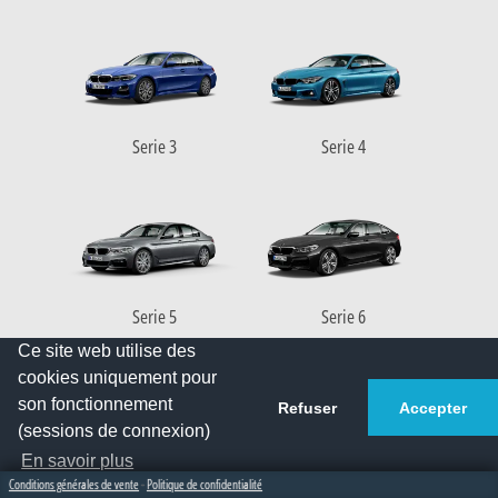
Serie 3
Serie 4
Serie 5
Serie 6
Ce site web utilise des
cookies uniquement pour
son fonctionnement
Refuser
Accepter
(sessions de connexion)
En savoir plus
Serie 7
Serie 8
Conditions générales de vente
-
Politique de confidentialité