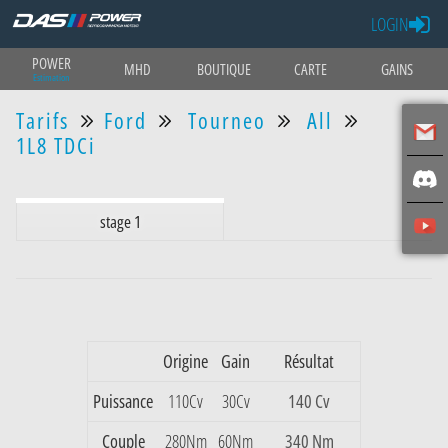
LOGIN
POWER
MHD
BOUTIQUE
CARTE
GAINS
Estimation
Tarifs
Ford
Tourneo
All
1L8 TDCi
stage 1
Origine
Gain
Résultat
Puissance
110Cv
30Cv
140 Cv
Couple
280Nm
60Nm
340 Nm